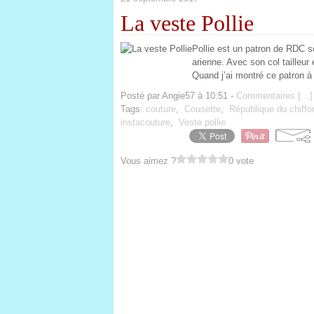
La veste Pollie
Pollie est un patron de RDC s
arienne. Avec son col tailleur e
Quand j’ai montré ce patron à ma
Posté par Angie57 à 10:51 -
Commentaires [
…
]
Tags:
couture
,
Cousette
,
République du chiffo
instacouture
,
Veste pollie
Vous aimez ?
0 vote