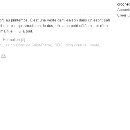
crochet
Accueil
Créer u
orti au printemps. C’est une veste demi-saison dans un esprit sah
t ses plis qui structurent le dos, elle a un petit côté chic et rétro.
 fille, il lui a tout...
- Permalien [
#
]
n
,
les coupons de Saint-Pierre
,
RDC
,
blog couture
,
veste
,