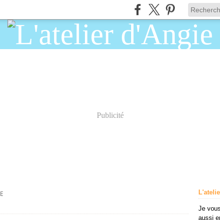
Publicité
L'ateli
IE
Je vous
aussi e