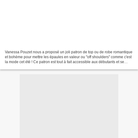
Vanessa Pouzet nous a proposé un joli patron de top ou de robe romantique
et bohème pour mettre les épaules en valeur ou "off shoulders" comme c'est
la mode cet été ! Ce patron est tout à fait accessible aux débutants et se
réalise rapidement. La technique...