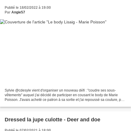
Publié le 18/02/2022 à 19:00
Par
Angie57
Sylvie @cdesyle vient d'organiser un nouveau défi : "coudre ses sous-
vêtements" auquel j'ai décidé de participer en cousant le body de Marie
Poisson. J'avais acheté ce patron à sa sortie et j'ai repoussé sa couture, par
manque de temps ou ce n'était plus...
Dressed la jupe culotte - Deer and doe
Publié le 07/02/2021 à 18:00