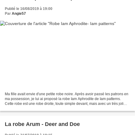
Publié le 16/08/2019 à 19:00
Par
Angie57
Ma fille avait envie d'une petite robe noire. Après avoir passé les patrons en
ma possession, je lui ai proposé la robe Iam Aphrodite de Iam patterns.
Cette robe est une robe droite, toute simple devant, mais avec un très joli
dos que l'on peut personnaliser...
La robe Arum - Deer and Doe