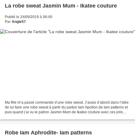
La robe sweat Jasmin Mum - Ikatee couture
Publié le 24/09/2019 à 08:00
Par
Angie57
Ma fille m’a passé commande d’une robe sweat. J’avais d’abord dans l’idée
de lui faire une robe sweat à partir du parton Iam Apollon de Iam patterns et
puis quand j’ai vu le patron Jasmin Mum de Ikatee couture avec ces jolis
volants sur les épaules, j’ai...
Robe Iam Aphrodite- Iam patterns