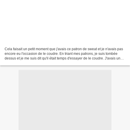
Cela faisait un petit moment que j'avais ce patron de sweat et je n'avais pas
encore eu l'occasion de le coudre. En triant mes patrons, je suis tombée
dessus et je me suis dit qu'il était temps d'essayer de le coudre. J'avais un
jersey fleuri de The sweet...