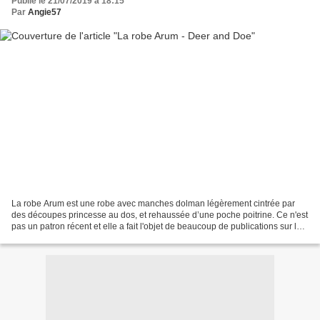
Publié le 21/07/2019 à 18:15
Par
Angie57
La robe Arum est une robe avec manches dolman légèrement cintrée par
des découpes princesse au dos, et rehaussée d’une poche poitrine. Ce n'est
pas un patron récent et elle a fait l'objet de beaucoup de publications sur les
réseaux sociaux. Je l'avais...