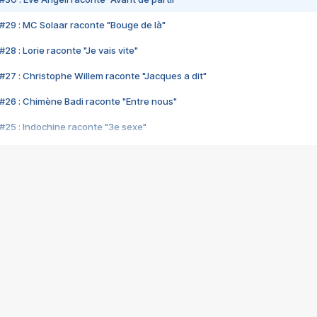
#29 : MC Solaar raconte "Bouge de là"
28 : Lorie raconte "Je vais vite"
#27 : Christophe Willem raconte "Jacques a dit"
#26 : Chimène Badi raconte "Entre nous"
#25 : Indochine raconte "3e sexe"
#24 : Zaho raconte "C'est chelou"
#23 : Patrick Bruel raconte "Au café des délices"
#22 : Kyo raconte "Le chemin"
#21 : Nolwenn Leroy raconte "Cassé"
#20 : Patrick Hernandez raconte "Born to be alive"
#19 : Lorie raconte "Près de moi"
#18 : Michael Jones raconte "A nos actes manqués" (avec Jean-Jacque