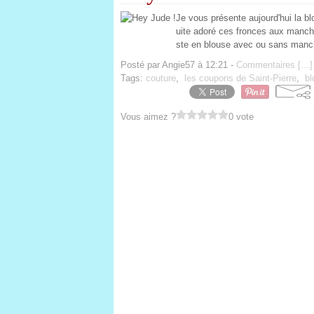
Je vous présente aujourd'hui la b
uite adoré ces fronces aux manche
ste en blouse avec ou sans manch
Posté par Angie57 à 12:21 -
Commentaires [
…
]
Tags:
couture
,
les coupons de Saint-Pierre
,
bl
Vous aimez ?
0 vote