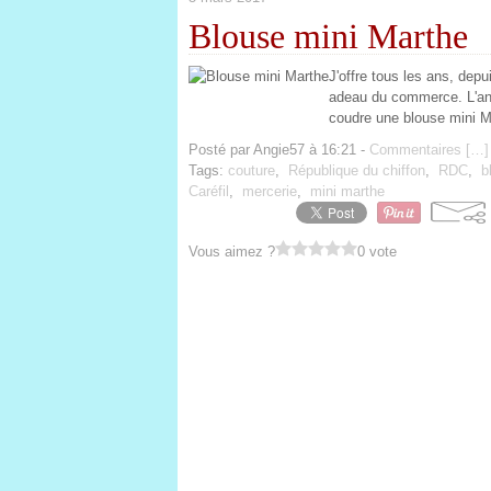
Blouse mini Marthe
J'offre tous les ans, depu
adeau du commerce. L'année
coudre une blouse mini M
Posté par Angie57 à 16:21 -
Commentaires [
…
]
Tags:
couture
,
République du chiffon
,
RDC
,
b
Caréfil
,
mercerie
,
mini marthe
Vous aimez ?
0 vote