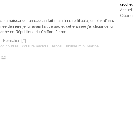
crochet
Accueil
Créer u
is sa naissance, un cadeau fait main à notre filleule, en plus d'un c
 dernière je lui avais fait ce sac et cette année j'ai choisi de lui
arthe de République du Chiffon. Je me...
- Permalien [
#
]
log couture
,
couture addicts
,
tencel
,
blouse mini Marthe
,