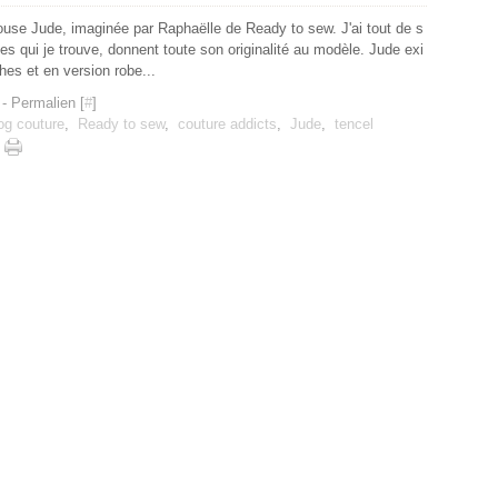
louse Jude, imaginée par Raphaëlle de Ready to sew. J'ai tout de s
s qui je trouve, donnent toute son originalité au modèle. Jude exi
es et en version robe...
- Permalien [
#
]
og couture
,
Ready to sew
,
couture addicts
,
Jude
,
tencel