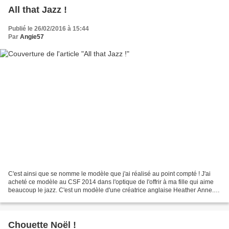
All that Jazz !
Publié le 26/02/2016 à 15:44
Par
Angie57
C'est ainsi que se nomme le modèle que j'ai réalisé au point compté ! J'ai
acheté ce modèle au CSF 2014 dans l'optique de l'offrir à ma fille qui aime
beaucoup le jazz. C'est un modèle d'une créatrice anglaise Heather Anne.
Pour le mettre en valeur, j'ai...
Chouette Noël !