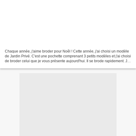
Chaque année, j'aime broder pour Noêl ! Cette année, j'ai choisi un modèle
de Jardin Privé. C'est une pochette comprenant 3 petits modèles et j'ai choisi
de broder celui que je vous présente aujourd'hui. Il se brode rapidement. J'ai
choisi une toile de...