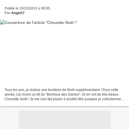
Publié le 10/12/2015 à 08:05
Par
Angie57
Tous les ans, je réalise une broderie de Noël supplémentaire ! Pour cette
année, j'ai choisi un kit du "Bonheur des Dames", ils en ont de très beaux :
Chouette Noël ! Je me suis fait plaisir à double titre puisque je collectionne
les chouettes ! Et voilà...