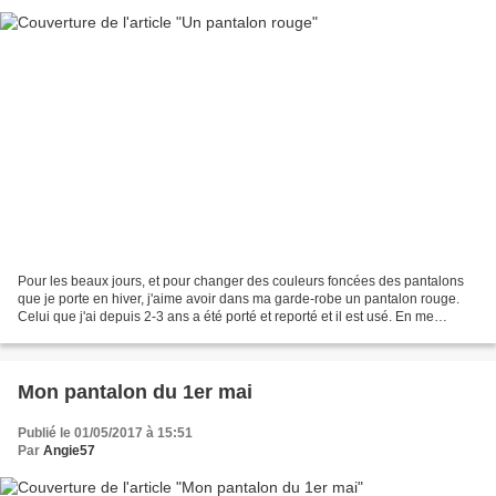
Pour les beaux jours, et pour changer des couleurs foncées des pantalons
que je porte en hiver, j'aime avoir dans ma garde-robe un pantalon rouge.
Celui que j'ai depuis 2-3 ans a été porté et reporté et il est usé. En me
promenant sur le site des Coupons...
Mon pantalon du 1er mai
Publié le 01/05/2017 à 15:51
Par
Angie57