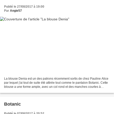
Publié le 27/08/2017 à 19:00
Par
Angie57
La blouse Denia est un des patrons récemment sortis de chez Pauline Alice
par lequel j'ai tout de suite été attirée tout comme le pantalon Botanic. Cette
blouse a une forme ample, avec un col rond et des manches courtes à
revers. Les pans se nouent sur...
Botanic
Publié le 07/08/2017 à 20:52