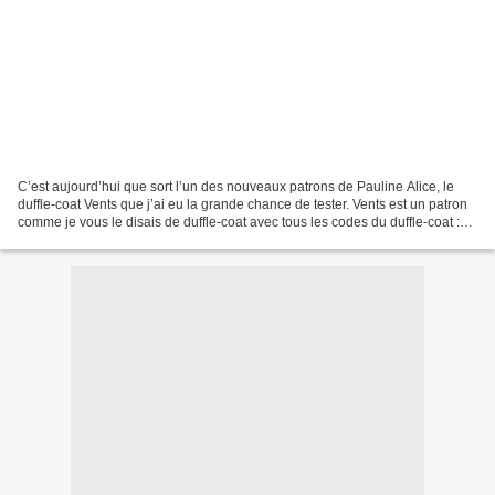
C’est aujourd’hui que sort l’un des nouveaux patrons de Pauline Alice, le
duffle-coat Vents que j’ai eu la grande chance de tester. Vents est un patron
comme je vous le disais de duffle-coat avec tous les codes du duffle-coat :
patte de boutonnage aux...