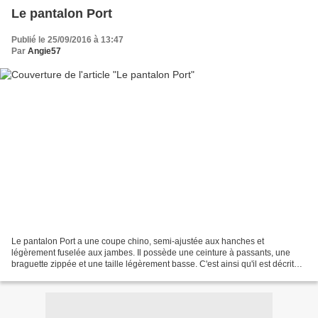
Le pantalon Port
Publié le 25/09/2016 à 13:47
Par
Angie57
Le pantalon Port a une coupe chino, semi-ajustée aux hanches et
légèrement fuselée aux jambes. Il possède une ceinture à passants, une
braguette zippée et une taille légèrement basse. C'est ainsi qu'il est décrit
par Pauline Alice. C'est un patron uniquement...