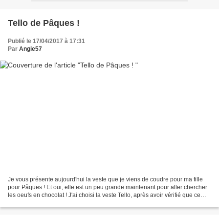
Tello de Pâques !
Publié le 17/04/2017 à 17:31
Par
Angie57
Je vous présente aujourd'hui la veste que je viens de coudre pour ma fille
pour Pâques ! Et oui, elle est un peu grande maintenant pour aller chercher
les oeufs en chocolat ! J'ai choisi la veste Tello, après avoir vérifié que ce
modèle lui plairait....