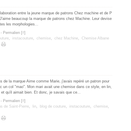
laboration entre la jeune marque de patrons Chez machine et de P
 J'aime beaucoup la marque de patrons chez Machine. Leur devise
tes les morphologies...
- Permalien [
#
]
outure
,
instacouture
,
chemise
,
chez Machine
,
Chemise Albane
s de la marque Aime comme Marie, j'avais repéré un patron pour
un col "mao". Mon mari avait une chemise dans ce style, en lin,
 et qu'il aimait bien. Et donc, je savais que ce...
- Permalien [
#
]
s de Saint-Pierre
,
lin
,
blog de couture
,
instacouture
,
chemise
,