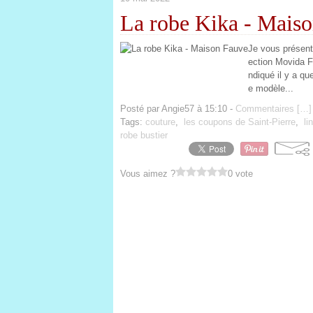
La robe Kika - Mais
Je vous présente
ection Movida F
ndiqué il y a qu
e modèle...
Posté par Angie57 à 15:10 -
Commentaires [
…
]
Tags:
couture
,
les coupons de Saint-Pierre
,
lin
robe bustier
Vous aimez ?
0 vote