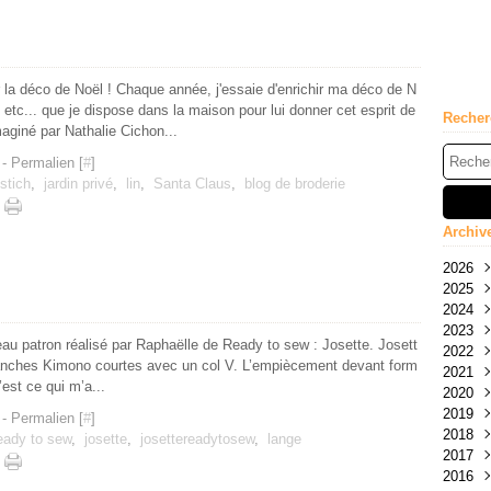
 la déco de Noël ! Chaque année, j'essaie d'enrichir ma déco de N
 etc... que je dispose dans la maison pour lui donner cet esprit de
Recher
aginé par Nathalie Cichon...
- Permalien [
#
]
stich
,
jardin privé
,
lin
,
Santa Claus
,
blog de broderie
Archiv
2026
2025
Mai
2024
Avri
Nov
2023
Févr
Oct
Nov
au patron réalisé par Raphaëlle de Ready to sew : Josette. Josett
2022
Janv
Sep
Oct
Déc
manches Kimono courtes avec un col V. L’empiècement devant form
2021
Juil
Sep
Nov
Déc
’est ce qui m’a...
2020
Juin
Aoû
Oct
Nov
Déc
2019
Mai
Juil
Sep
Oct
Nov
Déc
- Permalien [
#
]
2018
Avri
Juin
Aoû
Sep
Oct
Nov
Déc
ady to sew
,
josette
,
josettereadytosew
,
lange
2017
Févr
Mai
Juil
Juin
Sep
Oct
Nov
Déc
2016
Janv
Avri
Juin
Mai
Aoû
Sep
Oct
Nov
Déc