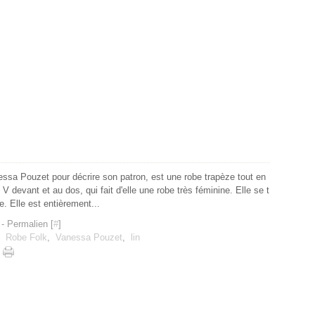
ssa Pouzet pour décrire son patron, est une robe trapèze tout en
V devant et au dos, qui fait d'elle une robe très féminine. Elle se t
. Elle est entièrement...
- Permalien [
#
]
,
Robe Folk
,
Vanessa Pouzet
,
lin