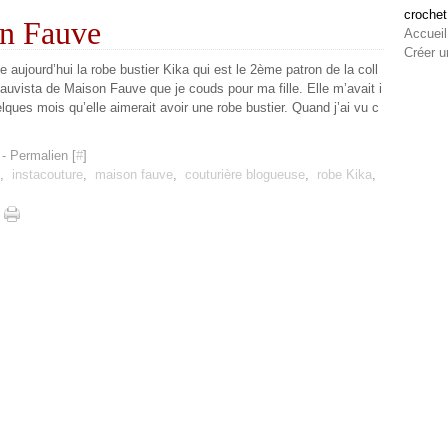
crochet
on Fauve
Accueil
Créer u
 aujourd’hui la robe bustier Kika qui est le 2ème patron de la coll
auvista de Maison Fauve que je couds pour ma fille. Elle m’avait i
elques mois qu’elle aimerait avoir une robe bustier. Quand j’ai vu c
- Permalien [
#
]
,
instacouture
,
maison fauve
,
couturière blogueuse
,
robe Kika
,