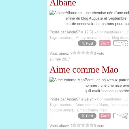
Albane
Albane est une chemise née d'une col
errine du blog Auguste et Septembre.
est de concevoir des patrons pour tou
Posté par Angie57 à 12:51 -
Commentaires [
…
]
Tags:
couture
,
Pretty mercerie
,
lin
,
blog de c
Vous aimez ?
0 vote
26 mai 2017
Aime comme Mao
Parmi les nouveaux patron
homme : une chemise avec 
qu'il avait beaucoup portée
Posté par Angie57 à 21:24 -
Commentaires [
…
]
Tags:
couture
,
Aime comme Marie
,
les coupon
couture addict
,
aime comme mao
Vous aimez ?
0 vote