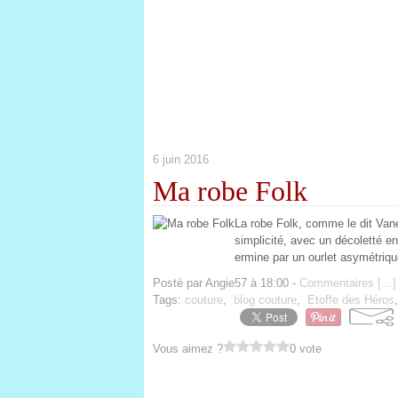
6 juin 2016
Ma robe Folk
La robe Folk, comme le dit Vane
simplicité, avec un décoletté en 
ermine par un ourlet asymétrique
Posté par Angie57 à 18:00 -
Commentaires [
…
]
Tags:
couture
,
blog couture
,
Etoffe des Héros
Vous aimez ?
0 vote