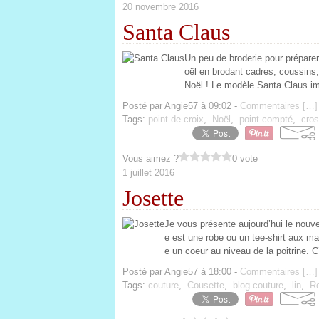
20 novembre 2016
Santa Claus
Un peu de broderie pour préparer
oël en brodant cadres, coussins,
Noël ! Le modèle Santa Claus im
Posté par Angie57 à 09:02 -
Commentaires [
…
]
Tags:
point de croix
,
Noël
,
point compté
,
cros
Vous aimez ?
0 vote
1 juillet 2016
Josette
Je vous présente aujourd’hui le nouve
e est une robe ou un tee-shirt aux 
e un coeur au niveau de la poitrine. C
Posté par Angie57 à 18:00 -
Commentaires [
…
]
Tags:
couture
,
Cousette
,
blog couture
,
lin
,
Re