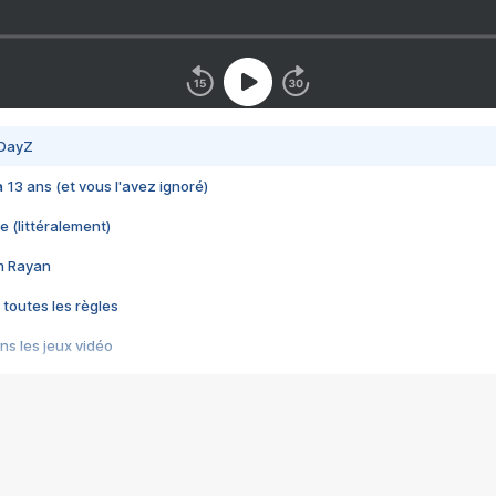
 DayZ
 a 13 ans (et vous l'avez ignoré)
e (littéralement)
im Rayan
 toutes les règles
s les jeux vidéo
us choquant de Rockstar ? - Le scandale BULLY
e plus moche de Steam
du RÊVE tourne au CAUCHEMAR