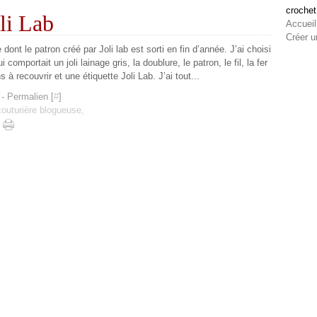
crochet
oli Lab
Accueil
Créer u
 dont le patron créé par Joli lab est sorti en fin d’année. J’ai choisi
i comportait un joli lainage gris, la doublure, le patron, le fil, la fer
 à recouvrir et une étiquette Joli Lab. J’ai tout...
- Permalien [
#
]
 couturière blogueuse,