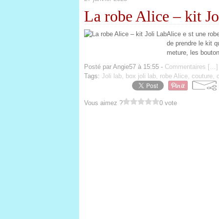
La robe Alice – kit J
Alice e st une robe
de prendre le kit qu
meture, les boutons
Posté par Angie57 à 15:55 -
Commentaires [
…
]
Tags:
Joli lab, box joli lab, robe Alice, couture,
Vous aimez ?
0 vote