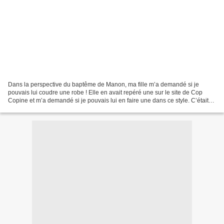
Dans la perspective du baptême de Manon, ma fille m’a demandé si je
pouvais lui coudre une robe ! Elle en avait repéré une sur le site de Cop
Copine et m’a demandé si je pouvais lui en faire une dans ce style. C’était
une robe droite en dentelle de couleur...