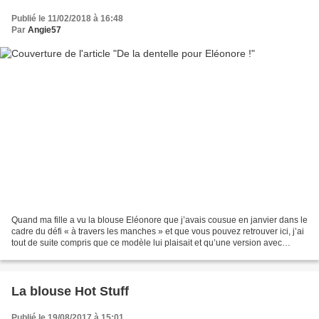
Publié le 11/02/2018 à 16:48
Par
Angie57
Quand ma fille a vu la blouse Eléonore que j’avais cousue en janvier dans le
cadre du défi « à travers les manches » et que vous pouvez retrouver ici, j’ai
tout de suite compris que ce modèle lui plaisait et qu’une version avec
manches en dentelle lui...
La blouse Hot Stuff
Publié le 19/08/2017 à 15:01