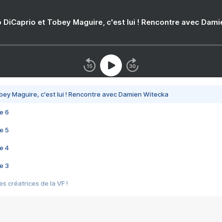
 DiCaprio et Tobey Maguire, c'est lui ! Rencontre avec Dam
bey Maguire, c'est lui ! Rencontre avec Damien Witecka
e 6
e 5
e 4
e 3
s créatrices de la VF !
e 2
e 1