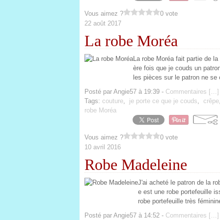
Vous aimez ?
0 vote
22 août 2017
La robe Moréa
La robe Moréa fait partie de l
ère fois que je couds un patro
les pièces sur le patron ne se
Posté par Angie57 à 19:39 -
Commentaires [
…
]
Tags:
couture
,
je porte ce que je couds
,
crêpe
robe Moréa
Vous aimez ?
0 vote
10 avril 2016
Robe Madeleine
J'ai acheté le patron de la 
e est une robe portefeuille i
robe portefeuille très fémini
Posté par Angie57 à 14:52 -
Commentaires [
…
]