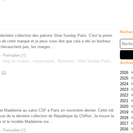
Recher
a dernière collection des patrons Slow Sunday Paris. C'est la premi
n de cette marque et je peux vous dire que cela a été un bonheur :
 chevauchent pas, les marges...
- Permalien [
#
]
,
blog de couture
,
instacouture
,
Bennytex
,
Slow Sunday Paris
,
Archiv
2026
2025
Mai
2024
Avri
Nov
2023
Févr
Oct
Nov
2022
Janv
Sep
Oct
Déc
2021
Juil
Sep
Nov
Déc
2020
Juin
Aoû
Oct
Nov
Déc
robe Madeleine au salon CSF à Paris en novembre dernier. Cette rob
2019
Mai
Juil
Sep
Oct
Nov
Déc
ssue de la dernière collection de République du Chiffon. Je trouve la
2018
Avri
Juin
Aoû
Sep
Oct
Nov
Déc
ne et le modèle Madeleine me...
2017
Févr
Mai
Juil
Juin
Sep
Oct
Nov
Déc
2016
Janv
Avri
Juin
Mai
Aoû
Sep
Oct
Nov
Déc
- Permalien [
#
]