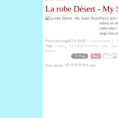
La robe Désert - My 
Parce que l’
même en été
cette robe l
angé mes pi
Posté par Angie57 à 19:00 -
Commentaires [
…
]
Tags:
couture
,
the sweet mercerie
,
robe
,
inst
Désert
Vous aimez ?
0 vote