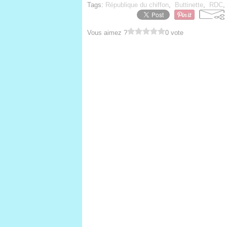
Tags:
République du chiffon
,
Buttinette
,
RDC
Vous aimez ?
0 vote