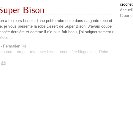
crochet
Super Bison
Accueil
Créer u
on a toujours besoin d’une petite robe noire dans sa garde-robe et
, je vous présente la robe Désert de Super Bison. J’avais coupé
’année dernière et comme il n’a plus fait beau, j’ai soigneusement r
èces....
- Permalien [
#
]
acouture
,
crepe
,
my super bison
,
couturière blogueuse
,
Robe