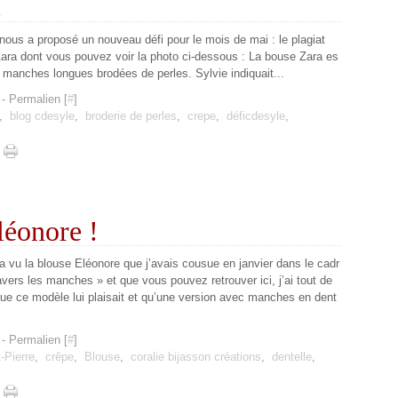
!
nous a proposé un nouveau défi pour le mois de mai : le plagiat
 Zara dont vous pouvez voir la photo ci-dessous : La bouse Zara es
 à manches longues brodées de perles. Sylvie indiquait...
- Permalien [
#
]
,
blog cdesyle
,
broderie de perles
,
crepe
,
déficdesyle
,
léonore !
a vu la blouse Eléonore que j’avais cousue en janvier dans le cadr
ravers les manches » et que vous pouvez retrouver ici, j’ai tout de
ue ce modèle lui plaisait et qu’une version avec manches en dent
- Permalien [
#
]
-Pierre
,
crêpe
,
Blouse
,
coralie bijasson créations
,
dentelle
,