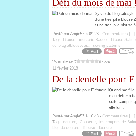
Défi du mois de mai 
Sylvie du blog cdesyle 
d'une très jolie blouse
t une très jolie blouse
Posté par Angie57 à 09:28 -
Commentaires [
…
]
Tags:
Blouse
,
mercerie Rascol
,
Blouse Salme
défiplagiatblousezara
,
sewing patterns
Vous aimez ?
0 vote
11 février 2018
De la dentelle pour E
Quand ma fille 
e du défi « à t
suite compris q
elle lui...
Posté par Angie57 à 16:48 -
Commentaires [
…
]
Tags:
couture
,
Cousette
,
les coupons de Saint
blog de couture
,
Blouse Eléonore