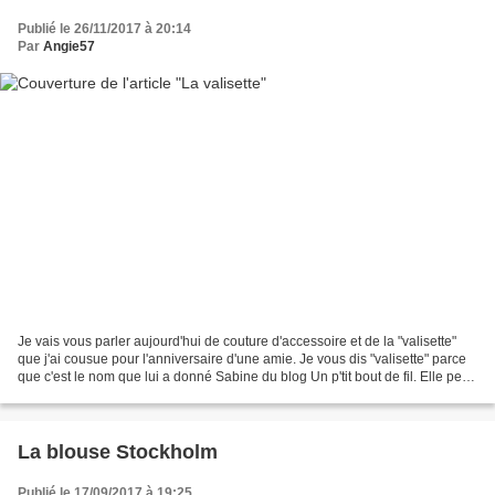
Publié le 26/11/2017 à 20:14
Par
Angie57
Je vais vous parler aujourd'hui de couture d'accessoire et de la "valisette"
que j'ai cousue pour l'anniversaire d'une amie. Je vous dis "valisette" parce
que c'est le nom que lui a donné Sabine du blog Un p'tit bout de fil. Elle peut
servir de trousse...
La blouse Stockholm
Publié le 17/09/2017 à 19:25