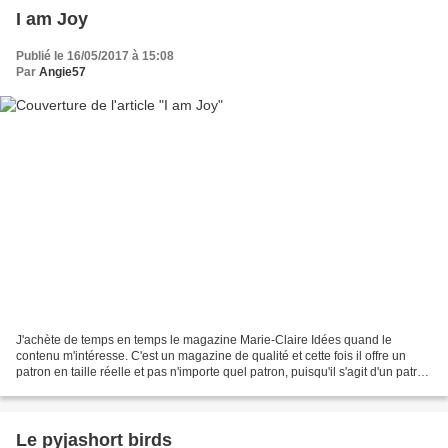
I am Joy
Publié le 16/05/2017 à 15:08
Par
Angie57
J'achète de temps en temps le magazine Marie-Claire Idées quand le
contenu m'intéresse. C'est un magazine de qualité et cette fois il offre un
patron en taille réelle et pas n'importe quel patron, puisqu'il s'agit d'un patron
d'une petite blouse printanière...
Le pyjashort birds