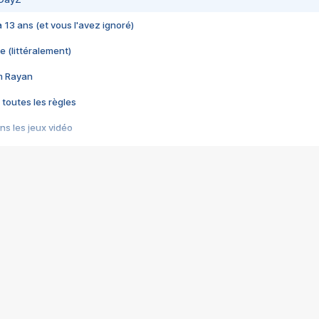
 a 13 ans (et vous l'avez ignoré)
e (littéralement)
im Rayan
 toutes les règles
s les jeux vidéo
us choquant de Rockstar ? - Le scandale BULLY
e plus moche de Steam
du RÊVE tourne au CAUCHEMAR
pendant 8 heures
it… à tort
umiliés par un jeu vidéo
ire - Final Fantasy 8