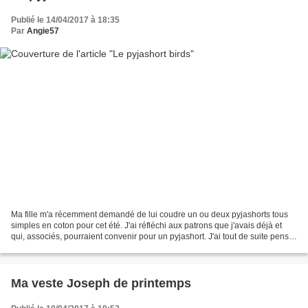
Publié le 14/04/2017 à 18:35
Par
Angie57
Ma fille m'a récemment demandé de lui coudre un ou deux pyjashorts tous
simples en coton pour cet été. J'ai réfléchi aux patrons que j'avais déjà et
qui, associés, pourraient convenir pour un pyjashort. J'ai tout de suite pensé
au short Ben de Chez Machine...
Ma veste Joseph de printemps