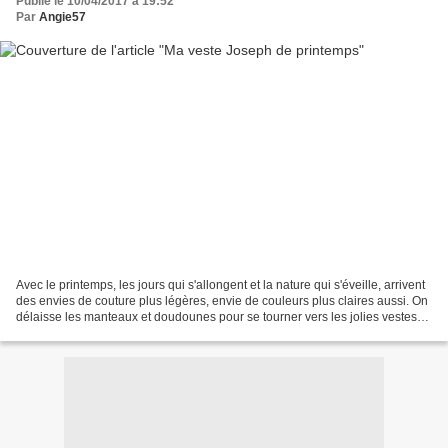
Publié le 10/04/2017 à 19:52
Par
Angie57
Avec le printemps, les jours qui s'allongent et la nature qui s'éveille, arrivent
des envies de couture plus légères, envie de couleurs plus claires aussi. On
délaisse les manteaux et doudounes pour se tourner vers les jolies vestes
légères. J'ai, donc,...