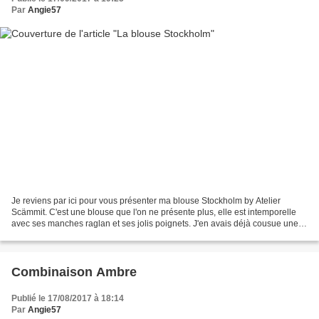
Par
Angie57
Je reviens par ici pour vous présenter ma blouse Stockholm by Atelier
Scämmit. C'est une blouse que l'on ne présente plus, elle est intemporelle
avec ses manches raglan et ses jolis poignets. J'en avais déjà cousue une
(ici) et je l'avais déclinée aussi...
Combinaison Ambre
Publié le 17/08/2017 à 18:14
Par
Angie57