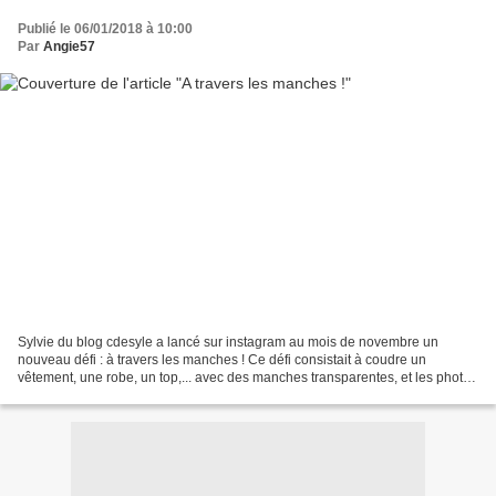
Publié le 06/01/2018 à 10:00
Par
Angie57
Sylvie du blog cdesyle a lancé sur instagram au mois de novembre un
nouveau défi : à travers les manches ! Ce défi consistait à coudre un
vêtement, une robe, un top,... avec des manches transparentes, et les photos
devaient être faites devant un fond...