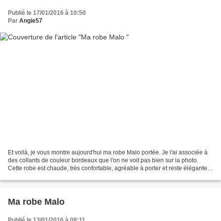
Publié le 17/01/2016 à 10:50
Par
Angie57
Et voilà, je vous montre aujourd'hui ma robe Malo portée. Je l'ai associée à
des collants de couleur bordeaux que l'on ne voit pas bien sur la photo.
Cette robe est chaude, très confortable, agréable à porter et reste élégante !
J'en ai une 2ème en projet...
Ma robe Malo
Publié le 13/01/2016 à 08:11