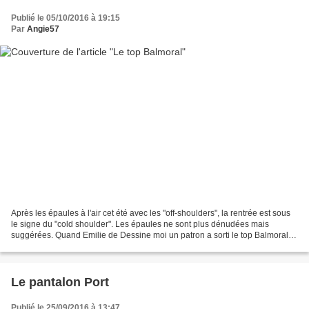
Publié le 05/10/2016 à 19:15
Par
Angie57
Après les épaules à l'air cet été avec les "off-shoulders", la rentrée est sous
le signe du "cold shoulder". Les épaules ne sont plus dénudées mais
suggérées. Quand Emilie de Dessine moi un patron a sorti le top Balmoral
complètement dans cette tendance,...
Le pantalon Port
Publié le 25/09/2016 à 13:47