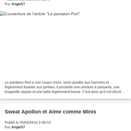
Par
Angie57
Le pantalon Port a une coupe chino, semi-ajustée aux hanches et
légèrement fuselée aux jambes. Il possède une ceinture à passants, une
braguette zippée et une taille légèrement basse. C'est ainsi qu'il est décrit
par Pauline Alice. C'est un patron uniquement...
Sweat Apollon et Aime comme Minis
Publié le 05/04/2016 à 08:53
Par
Angie57