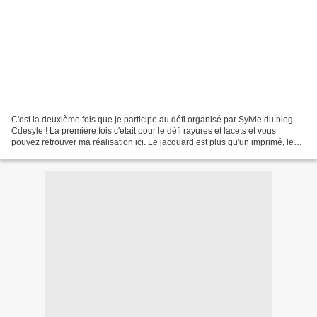
C'est la deuxième fois que je participe au défi organisé par Sylvie du blog
Cdesyle ! La première fois c'était pour le défi rayures et lacets et vous
pouvez retrouver ma réalisation ici. Le jacquard est plus qu'un imprimé, le
jacquard est une façon de...