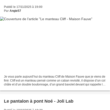
Publié le 17/11/2025 à 19:00
Par
Angie57
Je vous parle aujourd’hui du manteau Cliff de Maison Fauve que je viens de
finir. Cliff est un manteau pensé comme un caban revisité, il dispose d’un col
châle et d’un double boutonnage, d’un grand bavolet devant qui rappelle les
vareuses, de poches passepoilées,...
Le pantalon à pont Noé - Joli Lab