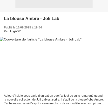
La blouse Ambre - Joli Lab
Publié le 16/09/2025 à 19:54
Par
Angie57
Aujourd’hui, je vous parle d’un patron que j’ai tout de suite remarqué quand
la nouvelle collection de Joli Lab est sortie. Il s’agit de la blouse/robe Ambre.
J’ai beaucoup aimé l’esprit « vareuse chic » de ce modèle avec son pli creux
au dos et son joli...