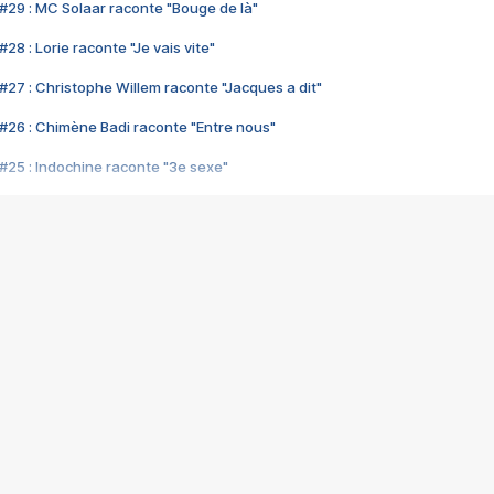
#29 : MC Solaar raconte "Bouge de là"
28 : Lorie raconte "Je vais vite"
#27 : Christophe Willem raconte "Jacques a dit"
#26 : Chimène Badi raconte "Entre nous"
#25 : Indochine raconte "3e sexe"
#24 : Zaho raconte "C'est chelou"
#23 : Patrick Bruel raconte "Au café des délices"
#22 : Kyo raconte "Le chemin"
#21 : Nolwenn Leroy raconte "Cassé"
#20 : Patrick Hernandez raconte "Born to be alive"
#19 : Lorie raconte "Près de moi"
#18 : Michael Jones raconte "A nos actes manqués" (avec Jean-Jacque
#17 : Khaled raconte "Aïcha"