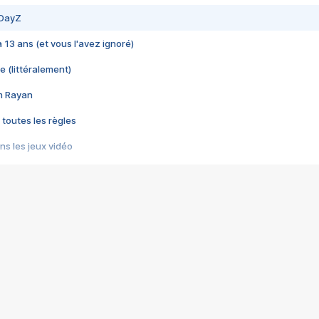
 DayZ
 a 13 ans (et vous l'avez ignoré)
e (littéralement)
im Rayan
 toutes les règles
s les jeux vidéo
us choquant de Rockstar ? - Le scandale BULLY
e plus moche de Steam
du RÊVE tourne au CAUCHEMAR
pendant 8 heures
it… à tort
umiliés par un jeu vidéo