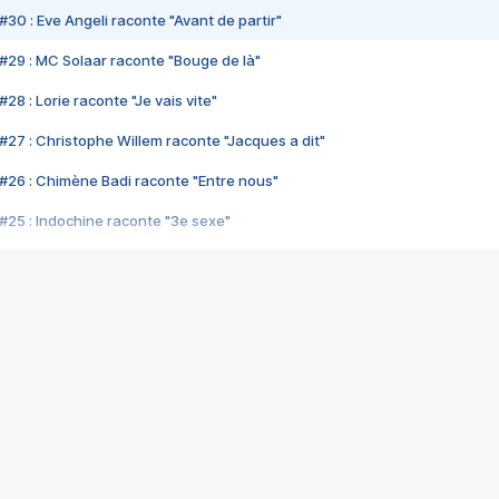
#30 : Eve Angeli raconte "Avant de partir"
#29 : MC Solaar raconte "Bouge de là"
28 : Lorie raconte "Je vais vite"
#27 : Christophe Willem raconte "Jacques a dit"
#26 : Chimène Badi raconte "Entre nous"
#25 : Indochine raconte "3e sexe"
#24 : Zaho raconte "C'est chelou"
#23 : Patrick Bruel raconte "Au café des délices"
#22 : Kyo raconte "Le chemin"
#21 : Nolwenn Leroy raconte "Cassé"
#20 : Patrick Hernandez raconte "Born to be alive"
#19 : Lorie raconte "Près de moi"