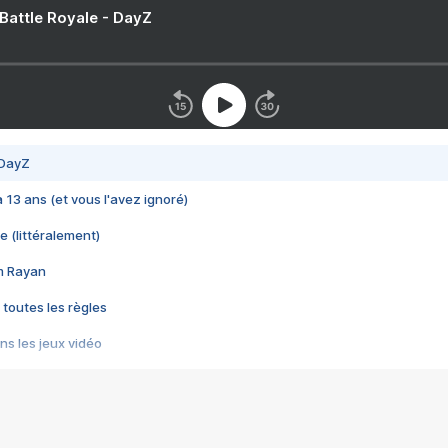
 Battle Royale - DayZ
 DayZ
 a 13 ans (et vous l'avez ignoré)
e (littéralement)
im Rayan
 toutes les règles
s les jeux vidéo
us choquant de Rockstar ? - Le scandale BULLY
e plus moche de Steam