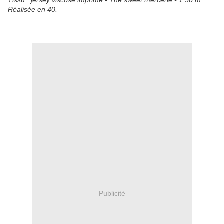
Tissu : jersey viscose imprimé - The sweet mercerie - 1.50 m
Réalisée en 40.
Publicité