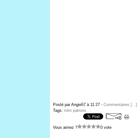
Posté par Angie57 à 11:27 -
Commentaires [
…
]
Tags:
mlm patrons
Vous aimez ?
0 vote