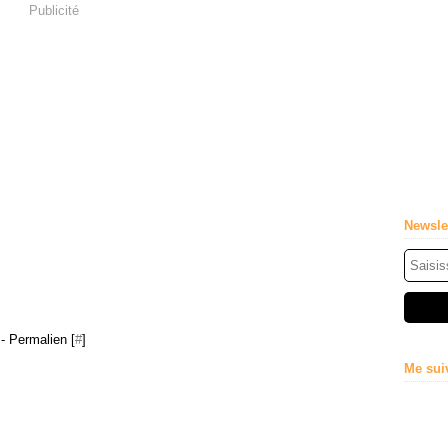
Publicité
Newsle
- Permalien [
#
]
Me sui