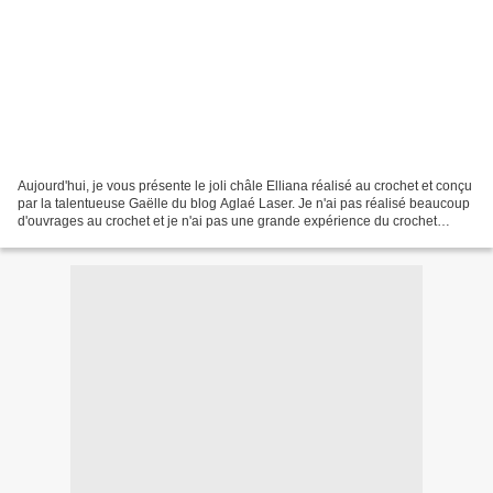
Aujourd'hui, je vous présente le joli châle Elliana réalisé au crochet et conçu
par la talentueuse Gaëlle du blog Aglaé Laser. Je n'ai pas réalisé beaucoup
d'ouvrages au crochet et je n'ai pas une grande expérience du crochet
puisque j'ai débuté le crochet...