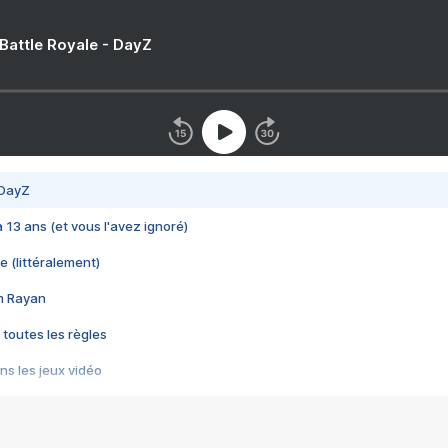
 Battle Royale - DayZ
 DayZ
 a 13 ans (et vous l'avez ignoré)
e (littéralement)
im Rayan
 toutes les règles
s les jeux vidéo
us choquant de Rockstar ? - Le scandale BULLY
e plus moche de Steam