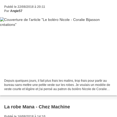
Publié le 22/08/2018 à 20:11
Par
Angie57
Depuis quelques jours, il fait plus frais les matins, trop frais pour partir au
bureau sans mettre une petite veste sur les robes. Je voulais un modèle de
veste courte et légère et j'ai pensé au patron du boléro Nicole de Coralie
Bijasson que j'avais....
La robe Mana - Chez Machine
Publié le 16/08/2018 à 14:10