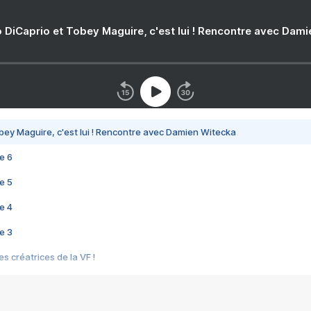
 DiCaprio et Tobey Maguire, c'est lui ! Rencontre avec Dam
bey Maguire, c'est lui ! Rencontre avec Damien Witecka
e 6
e 5
e 4
e 3
s créatrices de la VF !
e 2
e 1