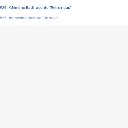
#26 : Chimène Badi raconte "Entre nous"
#25 : Indochine raconte "3e sexe"
#24 : Zaho raconte "C'est chelou"
#23 : Patrick Bruel raconte "Au café des délices"
#22 : Kyo raconte "Le chemin"
#21 : Nolwenn Leroy raconte "Cassé"
#20 : Patrick Hernandez raconte "Born to be alive"
#19 : Lorie raconte "Près de moi"
#18 : Michael Jones raconte "A nos actes manqués" (avec Jean-Jacque
#17 : Khaled raconte "Aïcha"
#16 : Corneille raconte "Parce qu'on vient de loin"
#15 : Indochine raconte "L'aventurier"