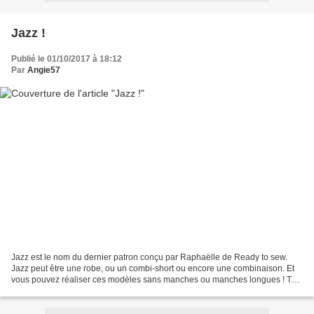
Jazz !
Publié le 01/10/2017 à 18:12
Par
Angie57
Jazz est le nom du dernier patron conçu par Raphaëlle de Ready to sew.
Jazz peut être une robe, ou un combi-short ou encore une combinaison. Et
vous pouvez réaliser ces modèles sans manches ou manches longues ! Tout
est possible ! Jazz a un joli décoletté...