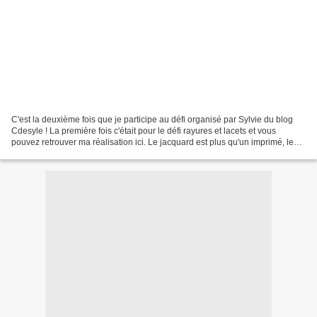
C'est la deuxième fois que je participe au défi organisé par Sylvie du blog
Cdesyle ! La première fois c'était pour le défi rayures et lacets et vous
pouvez retrouver ma réalisation ici. Le jacquard est plus qu'un imprimé, le
jacquard est une façon de...