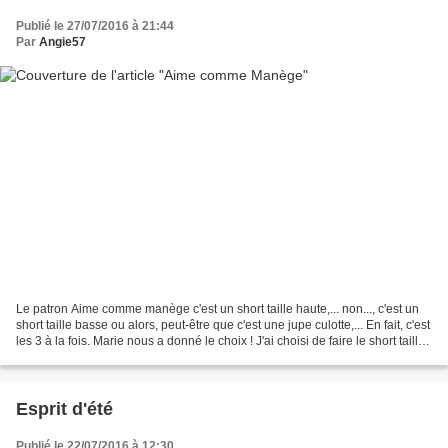
Publié le 27/07/2016 à 21:44
Par
Angie57
Le patron Aime comme manège c'est un short taille haute,... non..., c'est un
short taille basse ou alors, peut-être que c'est une jupe culotte,... En fait, c'est
les 3 à la fois. Marie nous a donné le choix ! J'ai choisi de faire le short taille
haute....
Esprit d'été
Publié le 22/07/2016 à 12:30