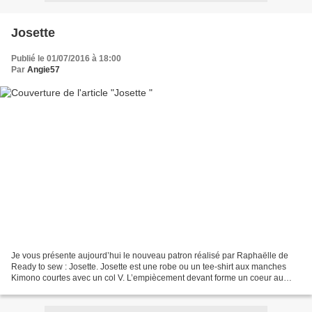
Josette
Publié le 01/07/2016 à 18:00
Par
Angie57
Je vous présente aujourd’hui le nouveau patron réalisé par Raphaëlle de
Ready to sew : Josette. Josette est une robe ou un tee-shirt aux manches
Kimono courtes avec un col V. L’empiècement devant forme un coeur au
niveau de la poitrine. C’est ce qui m’a...