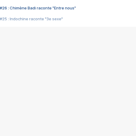
#26 : Chimène Badi raconte "Entre nous"
#25 : Indochine raconte "3e sexe"
#24 : Zaho raconte "C'est chelou"
#23 : Patrick Bruel raconte "Au café des délices"
#22 : Kyo raconte "Le chemin"
#21 : Nolwenn Leroy raconte "Cassé"
#20 : Patrick Hernandez raconte "Born to be alive"
#19 : Lorie raconte "Près de moi"
#18 : Michael Jones raconte "A nos actes manqués" (avec Jean-Jacque
#17 : Khaled raconte "Aïcha"
#16 : Corneille raconte "Parce qu'on vient de loin"
#15 : Indochine raconte "L'aventurier"