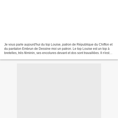
Je vous parle aujourd'hui du top Louise, patron de République du Chiffon et
du pantalon Embrun de Dessine moi un patron. Le top Louise est un top à
bretelles, très féminin, ses encolures devant et dos sont travaillées. Il n'est
pas moulant et a un joli...