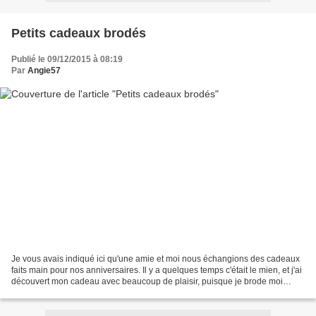
Petits cadeaux brodés
Publié le 09/12/2015 à 08:19
Par
Angie57
Je vous avais indiqué ici qu'une amie et moi nous échangions des cadeaux
faits main pour nos anniversaires. Il y a quelques temps c'était le mien, et j'ai
découvert mon cadeau avec beaucoup de plaisir, puisque je brode moi
même et que j'aime beaucoup...