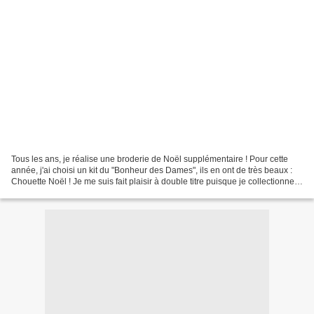
Tous les ans, je réalise une broderie de Noël supplémentaire ! Pour cette
année, j'ai choisi un kit du "Bonheur des Dames", ils en ont de très beaux :
Chouette Noël ! Je me suis fait plaisir à double titre puisque je collectionne
les chouettes ! Et voilà...