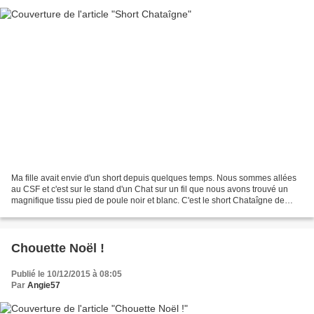
Ma fille avait envie d'un short depuis quelques temps. Nous sommes allées
au CSF et c'est sur le stand d'un Chat sur un fil que nous avons trouvé un
magnifique tissu pied de poule noir et blanc. C'est le short Chataîgne de
Deer and Doe que j'ai choisi...
Chouette Noël !
Publié le 10/12/2015 à 08:05
Par
Angie57