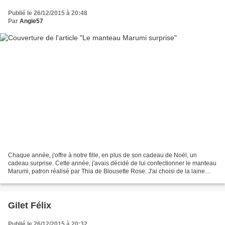
Publié le 26/12/2015 à 20:48
Par
Angie57
Chaque année, j'offre à notre fille, en plus de son cadeau de Noël, un
cadeau surprise. Cette année, j'avais décidé de lui confectionner le manteau
Marumi, patron réalisé par Thia de Blousette Rose. J'ai choisi de la laine
bouillie 100 % laine chez Buttinette....
Gilet Félix
Publié le 26/12/2015 à 20:32