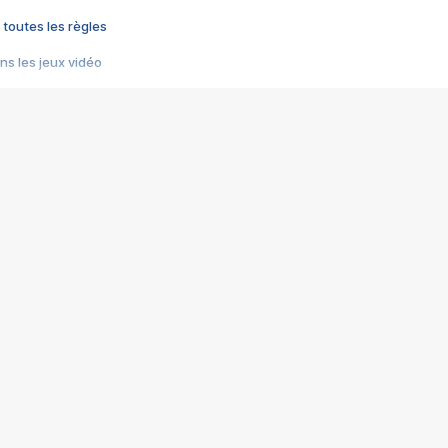
 toutes les règles
s les jeux vidéo
us choquant de Rockstar ? - Le scandale BULLY
e plus moche de Steam
du RÊVE tourne au CAUCHEMAR
pendant 8 heures
it… à tort
umiliés par un jeu vidéo
ire - Final Fantasy 8
ti un empire - Age of Empires
story DOFUS
tard, il crée l'un des pires jeux de tous les temps, MindsEye.