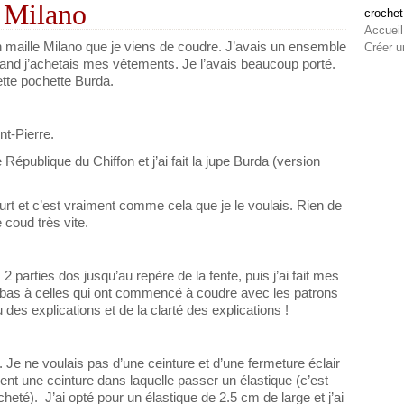
 Milano
crochet
Accueil
n maille Milano que je viens de coudre. J’avais un ensemble
Créer u
quand j’achetais mes vêtements. Je l’avais beaucoup porté.
ette pochette Burda.
nt-Pierre.
e République du Chiffon et j’ai fait la jupe Burda (version
ourt et c’est vraiment comme cela que je le voulais. Rien de
 coud très vite.
 parties dos jusqu’au repère de la fente, puis j’ai fait mes
 bas à celles qui ont commencé à coudre avec les patrons
 des explications et de la clarté des explications !
. Je ne voulais pas d’une ceinture et d’une fermeture éclair
t une ceinture dans laquelle passer un élastique (c’est
heté). J’ai opté pour un élastique de 2.5 cm de large et j’ai