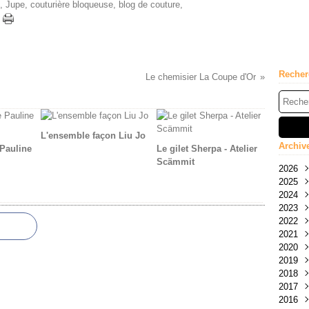
, Jupe, couturière bloqueuse, blog de couture,
Recher
Le chemisier La Coupe d'Or
L'ensemble façon Liu Jo
Archiv
 Pauline
Le gilet Sherpa - Atelier
Scämmit
2026
2025
Mai
2024
Avri
Nov
2023
Févr
Oct
Nov
2022
Janv
Sep
Oct
Déc
2021
Juil
Sep
Nov
Déc
2020
Juin
Aoû
Oct
Nov
Déc
2019
Mai
Juil
Sep
Oct
Nov
Déc
2018
Avri
Juin
Aoû
Sep
Oct
Nov
Déc
2017
Févr
Mai
Juil
Juin
Sep
Oct
Nov
Déc
2016
Janv
Avri
Juin
Mai
Aoû
Sep
Oct
Nov
Déc