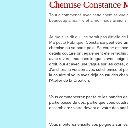
Chemise Constance Ma
out a commencé avec cette chemise vue dan
T
beaucoup à ma fille et à moi, nous aimions b
Je me suis dit qu'il ne serait pas difficile d
Ma petite Fabrique.
Constance peut être un
chemise ou sa patte polo. Sa coupe est over
détails couture ont également été réfléchi
avec revers, manches longues avec poignets 
droit, ourlet avec une vague sur les côtés, o
J'ai choisi la version avec col chemise et p
la coudre si vous avez déjà cousu des chemi
l'Atelier de la Création.
Vous commencerez par faire les bandes de b
partie basse du dos, partie que vous coud
assemblerez votre devant et votre dos par 
Vous monterez ensuite vos poignets sur le