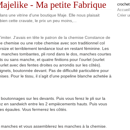
jelike - Ma petite Fabrique
crochet
Accueil
s une vitrine d'une boutique Maje. Elle nous plaisait
Créer u
ien cette cravate, le prix un peu moins,...
e l'imiter. J'avais en tête le patron de la chemise Constance de
e chemise ou une robe chemise avec son traditionnel col
size et terriblement tendance tout en restant féminine. Les
s : manches tombantes, pli rond dans le dos, manches courtes
ou sans manche, et quatre finitions pour l’ourlet (ourlet
urlet avec des fentes droites ou arrondis sur les côtés).
oignets, boutonnée devant. Pas de difficulté particulière pour
ses. Pour le tissu, il s'agit d'une popeline blanche achetée à
outonnages sur les devants. Puis vous ferez le pli sur la
rez en sandwich entre les 2 empiècements hauts. Puis vous
les épaules. Vous fermerez les côtés.
s manches et vous assemblerez les manches à la chemise.